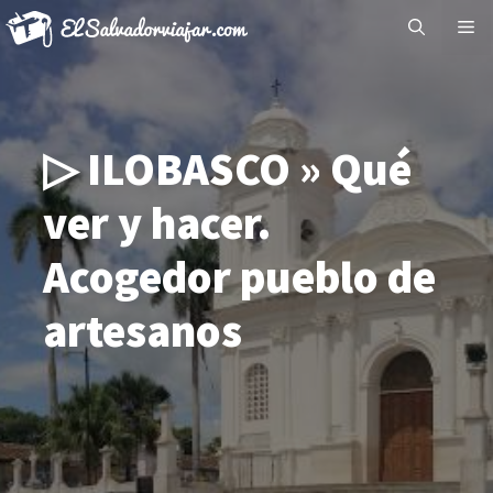
Saltar
Me
al
contenido
▷ ILOBASCO » Qué
ver y hacer.
Acogedor pueblo de
artesanos