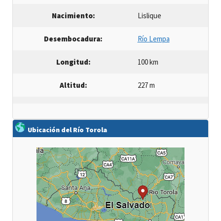
Nacimiento:
Lislique
Desembocadura:
Río Lempa
Longitud:
100 km
Altitud:
227 m
Ubicación del Río Torola