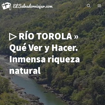
Saltar
Me
al
contenido
▷ RÍO TOROLA »
Qué Ver y Hacer.
Inmensa riqueza
natural