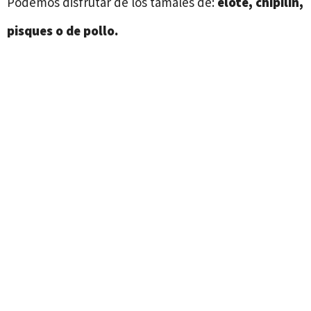
Podemos disfrutar de los tamales de:
elote, chipilín,
pisques o de pollo.